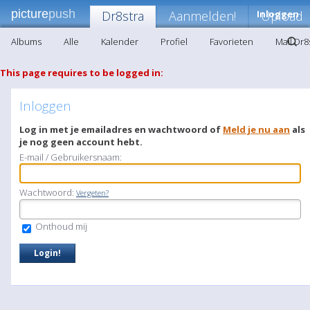
picture
push
Dr8stra
Aanmelden!
Inloggen
Upload
Albums
Alle
Kalender
Profiel
Favorieten
Mail Dr8
This page requires to be logged in:
Inloggen
Log in met je emailadres en wachtwoord of
Meld je nu aan
als
je nog geen account hebt.
E-mail / Gebruikersnaam:
Wachtwoord:
Vergeten?
Onthoud mij