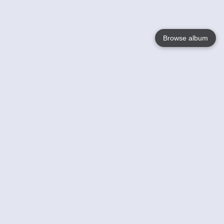
Browse album
Language
English
Nederlands
Français
Jouw
Help
Lees Meer