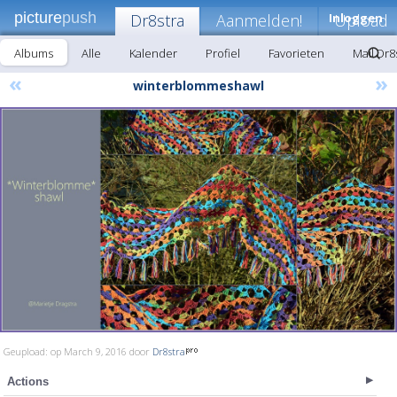
picture
push
Dr8stra
Aanmelden!
Inloggen
Upload
Albums
Alle
Kalender
Profiel
Favorieten
Mail Dr8
«
»
winterblommeshawl
Geupload: op March 9, 2016 door
Dr8stra
Actions