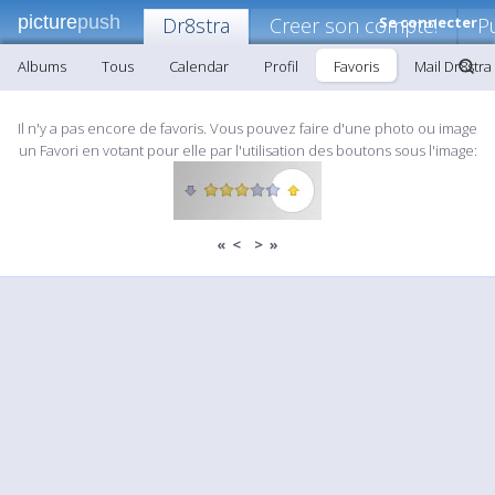
picture
push
Dr8stra
Creer son compte!
Se connecter
P
Albums
Tous
Calendar
Profil
Favoris
Mail Dr8stra
Il n'y a pas encore de favoris. Vous pouvez faire d'une photo ou image
un Favori en votant pour elle par l'utilisation des boutons sous l'image:
«
<
>
»